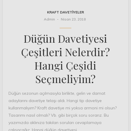
KRAFT DAVETIYELER
Admin
Nisan 23, 2018
Düğün Davetiyesi
Çeşitleri Nelerdir?
Hangi Çeşidi
Seçmeliyim?
Düğün sezonun açılmasıyla birlikte, gelin ve damat
adaylarını davetiye telaşı aldı. Hangi tip davetiye
kullanmalıyım? Kraft davetiye mi yoksa armoni mi olsun?
Tasarımı nasıl olmalı? Vb. gibi birçok soru sorarız. Bu
yazımızda aklınıza takılan soruları cevaplamaya
çalışacağız. Hangi düğün davetiyesi